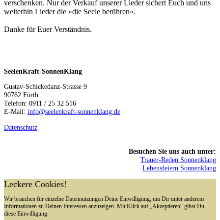
verschenken. Nur der Verkauf unserer Lieder sichert Euch und uns
weiterhin Lieder die »die Seele berühren«.
Danke für Euer Verständnis.
SeelenKraft-SonnenKlang
Gustav-Schickedanz-Strasse 9
90762 Fürth
Telefon: 0911 / 25 32 516
E-Mail:
info@seelenkraft-sonnenklang.de
Datenschutz
Besuchen Sie uns auch unter:
Trauer-Reden Sonnenklang
Lebensfeiern Sonnenklang
Leckere Cookies!
Wir brauchen für einzelne Datennutzungen Deine Einwilligung, um Dir unter anderem
Informationen zu Deinen Interessen anzuzeigen. Mit Klick auf „Akzeptieren“ gibst Du
diese Einwilligung.