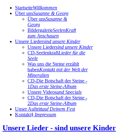
Startseite
Willkommen
Über uns
Susanne & Georg
Über uns
Susanne &
Georg
Bildergalerie
SeelenKraft
zum Anschauen
Unsere Lieder
sind unsere Kinder
Unsere Lieder
sind unsere Kinder
CD-Seelenkraft
Lieder für die
Seele
Was uns die Steine erzählt
haben
Kontakt mit der Welt der
Mineralien
CD-Die Botschaft der Steine -
1
Das erste Steine-Album
Unsere Videos
und Specials
CD-Die Botschaft der Steine -
2
Das erste Steine-Album
Unser Auftritt
auf Deinem Fest
Kontakt
§ Impressum
Unsere Lieder - sind unsere Kinder