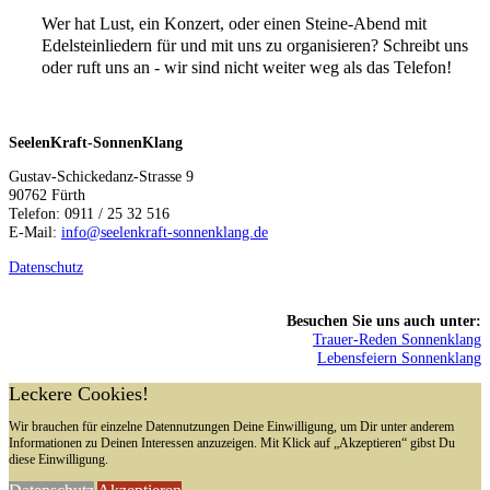
Wer hat Lust, ein Konzert, oder einen Steine-A
bend mit
Edelsteinliedern für und mit uns zu organisieren? Schreibt uns
oder ruft uns an - wir sind nicht weiter weg als das Telefon!
SeelenKraft-SonnenKlang
Gustav-Schickedanz-Strasse 9
90762 Fürth
Telefon: 0911 / 25 32 516
E-Mail:
info@seelenkraft-sonnenklang.de
Datenschutz
Besuchen Sie uns auch unter:
Trauer-Reden Sonnenklang
Lebensfeiern Sonnenklang
Leckere Cookies!
Wir brauchen für einzelne Datennutzungen Deine Einwilligung, um Dir unter anderem
Informationen zu Deinen Interessen anzuzeigen. Mit Klick auf „Akzeptieren“ gibst Du
diese Einwilligung.