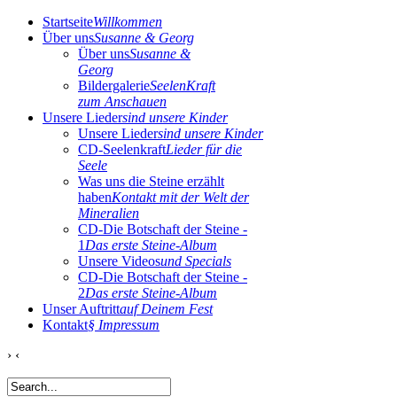
Startseite
Willkommen
Über uns
Susanne & Georg
Über uns
Susanne &
Georg
Bildergalerie
SeelenKraft
zum Anschauen
Unsere Lieder
sind unsere Kinder
Unsere Lieder
sind unsere Kinder
CD-Seelenkraft
Lieder für die
Seele
Was uns die Steine erzählt
haben
Kontakt mit der Welt der
Mineralien
CD-Die Botschaft der Steine -
1
Das erste Steine-Album
Unsere Videos
und Specials
CD-Die Botschaft der Steine -
2
Das erste Steine-Album
Unser Auftritt
auf Deinem Fest
Kontakt
§ Impressum
›
‹