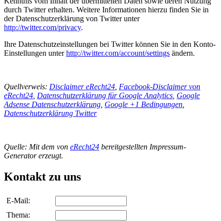
Kenntnis vom Inhalt der übermittelten Daten sowie deren Nutzung
durch Twitter erhalten. Weitere Informationen hierzu finden Sie in
der Datenschutzerklärung von Twitter unter
http://twitter.com/privacy
.
Ihre Datenschutzeinstellungen bei Twitter können Sie in den Konto-
Einstellungen unter
http://twitter.com/account/settings
ändern.
Quellverweis:
Disclaimer eRecht24
,
Facebook-Disclaimer von
eRecht24
,
Datenschutzerklärung für Google Analytics
,
Google
Adsense Datenschutzerklärung
,
Google +1 Bedingungen
,
Datenschutzerklärung Twitter
Quelle:
Mit dem von
eRecht24
bereitgestellten Impressum-
Generator erzeugt.
Kontakt zu uns
E-Mail:
Thema: