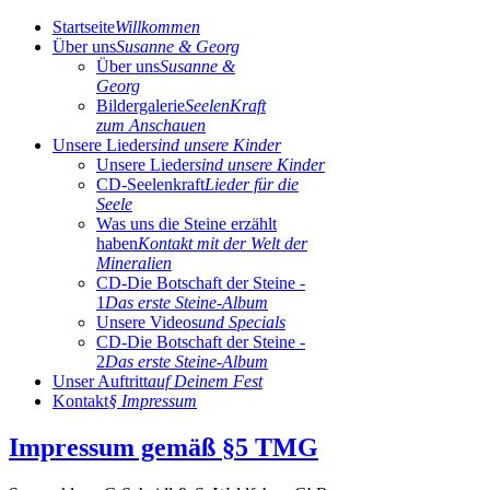
Startseite
Willkommen
Über uns
Susanne & Georg
Über uns
Susanne &
Georg
Bildergalerie
SeelenKraft
zum Anschauen
Unsere Lieder
sind unsere Kinder
Unsere Lieder
sind unsere Kinder
CD-Seelenkraft
Lieder für die
Seele
Was uns die Steine erzählt
haben
Kontakt mit der Welt der
Mineralien
CD-Die Botschaft der Steine -
1
Das erste Steine-Album
Unsere Videos
und Specials
CD-Die Botschaft der Steine -
2
Das erste Steine-Album
Unser Auftritt
auf Deinem Fest
Kontakt
§ Impressum
Impressum gemäß §5 TMG