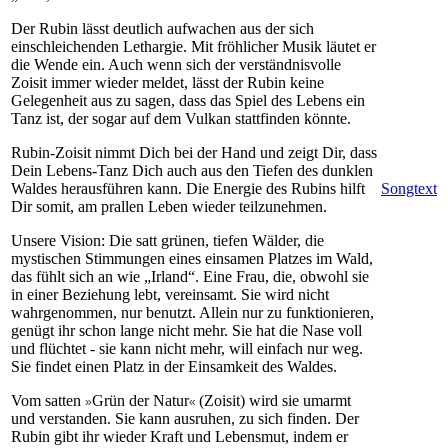
Der Rubin lässt deutlich aufwachen aus der sich
einschleichenden Lethargie. Mit fröhlicher Musik läutet er
die Wende ein. Auch wenn sich der verständnisvolle
Zoisit immer wieder meldet, lässt der Rubin keine
Gelegenheit aus zu sagen, dass das Spiel des Lebens ein
Tanz ist, der sogar auf dem Vulkan stattfinden könnte.
Rubin-Zoisit nimmt Dich bei der Hand und zeigt Dir, dass
Dein Lebens-Tanz Dich auch aus den Tiefen des dunklen
Waldes herausführen kann. Die Energie des Rubins hilft
Songtext
Dir somit, am prallen Leben wieder teilzunehmen.
Unsere Vision: Die satt grünen, tiefen Wälder, die
mystischen Stimmungen eines einsamen Platzes im Wald,
das fühlt sich an wie „Irland“. Eine Frau, die, obwohl sie
in einer Beziehung lebt, vereinsamt. Sie wird nicht
wahrgenommen, nur benutzt. Allein nur zu funktionieren,
genügt ihr schon lange nicht mehr. Sie hat die Nase voll
und flüchtet - sie kann nicht mehr, will einfach nur weg.
Sie findet einen Platz in der Einsamkeit des Waldes.
Vom satten
Grün der Natur
(Zoisit) wird sie umarmt
»
«
und verstanden. Sie kann ausruhen, zu sich finden. Der
Rubin gibt ihr wieder Kraft und Lebensmut, indem er