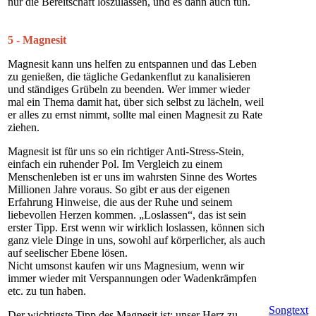
nur die Bereitschaft loszulassen, und es dann auch tun.
5 - Magnesit
Magnesit kann uns helfen zu entspannen und das Leben
zu genießen, die tägliche Gedankenflut zu kanalisieren
und ständiges Grübeln zu beenden. Wer immer wieder
mal ein Thema damit hat, über sich selbst zu lächeln, weil
er alles zu ernst nimmt, sollte mal einen Magnesit zu Rate
ziehen.
Magnesit ist für uns so ein richtiger Anti-Stress-Stein,
einfach ein ruhender Pol. Im Vergleich zu einem
Menschenleben ist er uns im wahrsten Sinne des Wortes
Millionen Jahre voraus. So gibt er aus der eigenen
Erfahrung Hinweise, die aus der Ruhe und seinem
liebevollen Herzen kommen. „Loslassen“, das ist sein
erster Tipp. Erst wenn wir wirklich loslassen, können sich
ganz viele Dinge in uns, sowohl auf körperlicher, als auch
auf seelischer Ebene lösen.
Nicht umsonst kaufen wir uns Magnesium, wenn wir
immer wieder mit Verspannungen oder Wadenkrämpfen
etc. zu tun haben.
Songtext
Der wichtigste Tipp des Magnesit ist: unser Herz zu