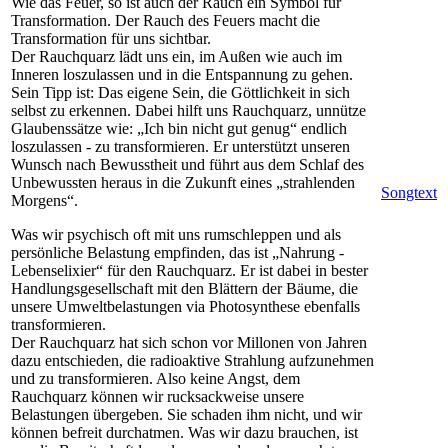
Wie das Feuer, so ist auch der Rauch ein Symbol für
Transformation. Der Rauch des Feuers macht die
Transformation für uns sichtbar.
Der Rauchquarz lädt uns ein, im Außen wie auch im
Inneren loszulassen und in die Entspannung zu gehen.
Sein Tipp ist: Das eigene Sein, die Göttlichkeit in sich
selbst zu erkennen. Dabei hilft uns Rauchquarz, unnütze
Glaubenssätze wie: „Ich bin nicht gut genug“ endlich
loszulassen - zu transformieren. Er unterstützt unseren
Wunsch nach Bewusstheit und führt aus dem Schlaf des
Unbewussten heraus in die Zukunft eines „strahlenden
Songtext
Morgens“.
Was wir psychisch oft mit uns rumschleppen und als
persönliche Belastung empfinden, das ist „Nahrung -
Lebenselixier“ für den Rauchquarz. Er ist dabei in bester
Handlungsgesellschaft mit den Blättern der Bäume, die
unsere Umweltbelastungen via Photosynthese ebenfalls
transformieren.
Der Rauchquarz hat sich schon vor Millonen von Jahren
dazu entschieden, die radioaktive Strahlung aufzunehmen
und zu transformieren. Also keine Angst, dem
Rauchquarz können wir rucksackweise unsere
Belastungen übergeben. Sie schaden ihm nicht, und wir
können befreit durchatmen. Was wir dazu brauchen, ist