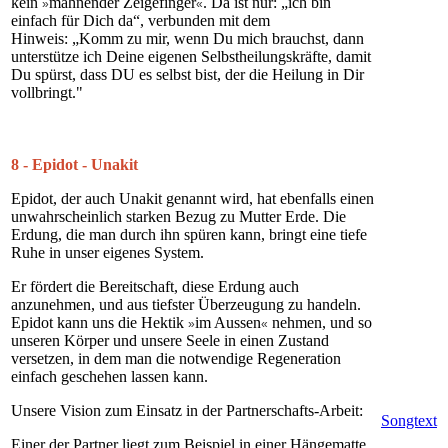
kein
mahnender Zeigefinger
. Da ist nur: „ich bin
»
«
einfach für Dich da“, verbunden mit dem
Hinweis: „Komm zu mir, wenn Du mich brauchst, dann
unterstütze ich Deine eigenen Selbstheilungskräfte, damit
Du spürst, dass DU es selbst bist, der die Heilung in Dir
vollbringt."
8 - Epidot - Unakit
Epidot, der auch Unakit genannt wird, hat ebenfalls einen
unwahrscheinlich starken Bezug zu Mutter Erde. Die
Erdung, die man durch ihn spüren kann, bringt eine tiefe
Ruhe in unser eigenes System.
Er fördert die Bereitschaft, diese Erdung auch
anzunehmen, und aus tiefster Überzeugung zu handeln.
Epidot kann uns die Hektik
im Aussen
nehmen, und so
»
«
unseren Körper und unsere Seele in einen Zustand
versetzen, in dem man die notwendige Regeneration
einfach geschehen lassen kann.
Unsere Vision zum Einsatz in der Partnerschafts-Arbeit:
Songtext
Einer der Partner liegt zum Beispiel in einer Hängematte.