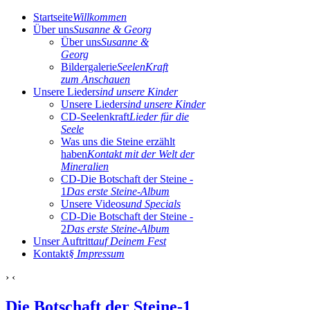
Startseite
Willkommen
Über uns
Susanne & Georg
Über uns
Susanne &
Georg
Bildergalerie
SeelenKraft
zum Anschauen
Unsere Lieder
sind unsere Kinder
Unsere Lieder
sind unsere Kinder
CD-Seelenkraft
Lieder für die
Seele
Was uns die Steine erzählt
haben
Kontakt mit der Welt der
Mineralien
CD-Die Botschaft der Steine -
1
Das erste Steine-Album
Unsere Videos
und Specials
CD-Die Botschaft der Steine -
2
Das erste Steine-Album
Unser Auftritt
auf Deinem Fest
Kontakt
§ Impressum
›
‹
Die Botschaft der Steine-1