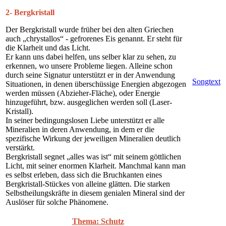
2- Bergkristall
Der Bergkristall wurde früher bei den alten Griechen
auch „chrystallos“ - gefrorenes Eis genannt. Er steht für
die Klarheit und das Licht.
Er kann uns dabei helfen, uns selber klar zu sehen, zu
erkennen, wo unsere Probleme liegen. Alleine schon
durch seine Signatur unterstützt er in der Anwendung
Songtext
Situationen, in denen überschüssige Energien abgezogen
werden müssen (Abzieher-Fläche), oder Energie
hinzugeführt, bzw. ausgeglichen werden soll (Laser-
Kristall).
In seiner bedingungslosen Liebe unterstützt er alle
Mineralien in deren Anwendung, in dem er die
spezifische Wirkung der jeweiligen Mineralien deutlich
verstärkt.
Bergkristall segnet „alles was ist“ mit seinem göttlichen
Licht, mit seiner enormen Klarheit. Manchmal kann man
es selbst erleben, dass sich die Bruchkanten eines
Bergkristall-Stückes von alleine glätten. Die starken
Selbstheilungskräfte in diesem genialen Mineral sind der
Auslöser für solche Phänomene.
Thema: Schutz