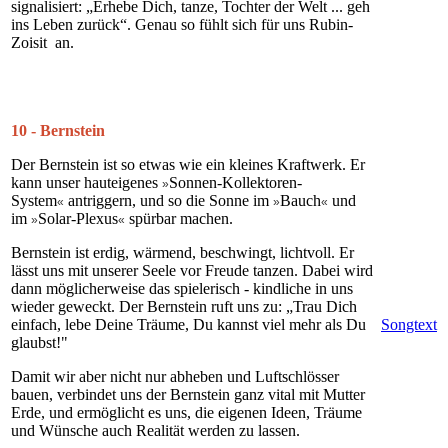
signalisiert: „Erhebe Dich, tanze, Tochter der Welt ... geh
ins Leben zurück“. Genau so fühlt sich für uns Rubin-
Zoisit an.
10 - Bernstein
Der Bernstein ist so etwas wie ein kleines Kraftwerk. Er
kann unser hauteigenes
Sonnen-Kollektoren-
»
System
antriggern, und so die Sonne im
Bauch
und
«
»
«
im
Solar-Plexus
spürbar machen.
»
«
Bernstein ist erdig, wärmend, beschwingt, lichtvoll. Er
lässt uns mit unserer Seele vor Freude tanzen. Dabei wird
dann möglicherweise das spielerisch - kindliche in uns
wieder geweckt. Der Bernstein ruft uns zu: „Trau Dich
einfach, lebe Deine Träume, Du kannst viel mehr als Du
Songtext
glaubst!"
Damit wir aber nicht nur abheben und Luftschlösser
bauen, verbindet uns der Bernstein ganz vital mit Mutter
Erde, und ermöglicht es uns, die eigenen Ideen, Träume
und Wünsche auch Realität werden zu lassen.